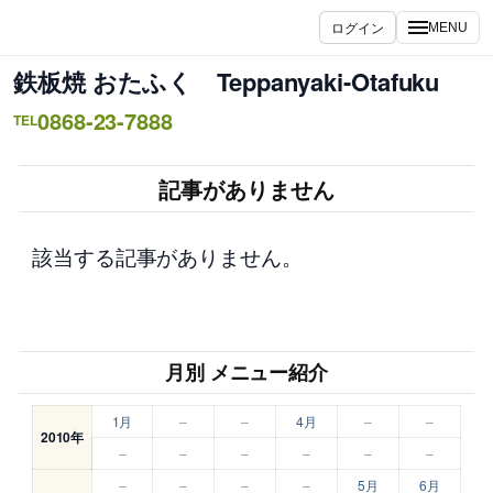
内
ログイン
MENU
容
を
鉄板焼 おたふく Teppanyaki-Otafuku
ス
0868-23-7888
キ
TEL
ッ
プ
記事がありません
該当する記事がありません。
月別 メニュー紹介
1月
–
–
4月
–
–
2010年
–
–
–
–
–
–
–
–
–
–
5月
6月