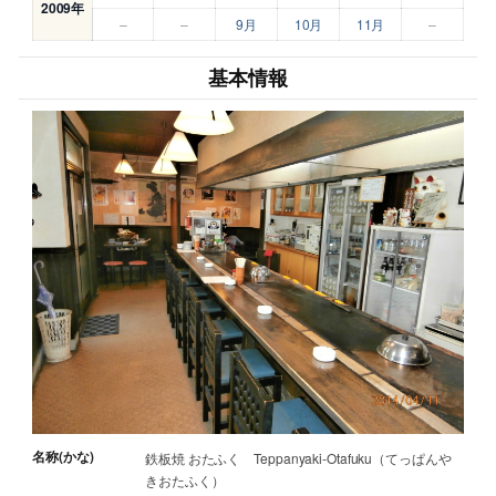
2009年
–
–
9月
10月
11月
–
基本情報
名称(かな)
鉄板焼 おたふく Teppanyaki-Otafuku（てっぱんや
きおたふく）