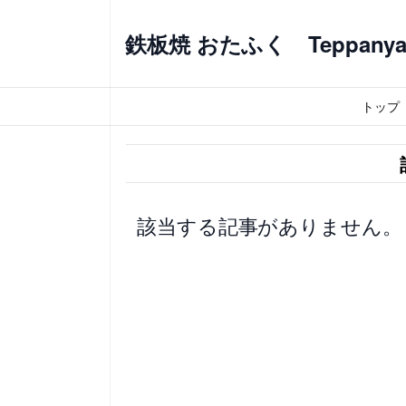
内
容
鉄板焼 おたふく Teppanyaki
を
ス
トップ
キ
ッ
プ
該当する記事がありません。