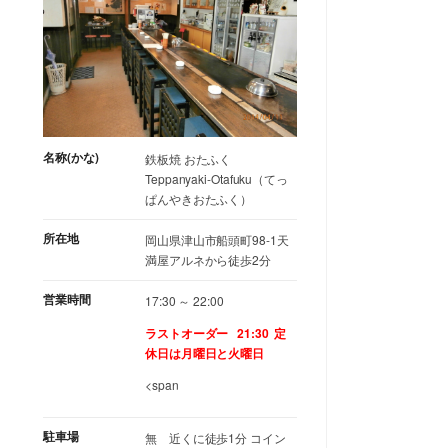
名称(かな)
鉄板焼 おたふく
Teppanyaki-Otafuku（てっ
ぱんやきおたふく）
所在地
岡山県津山市船頭町98-1天
満屋アルネから徒歩2分
営業時間
17:30 ～ 22:00
ラストオーダー 21:30
定
休日は月曜日と火曜日
<span
駐車場
無 近くに徒歩1分 コイン