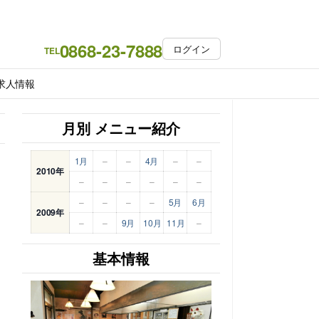
0868-23-7888
ログイン
TEL
求人情報
月別 メニュー紹介
1月
–
–
4月
–
–
2010年
–
–
–
–
–
–
–
–
–
–
5月
6月
2009年
–
–
9月
10月
11月
–
基本情報