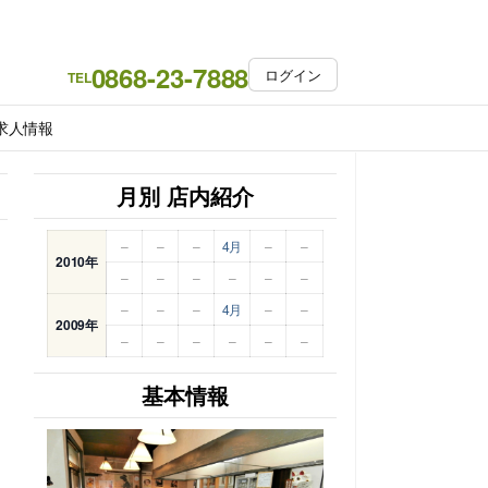
0868-23-7888
ログイン
TEL
求人情報
月別 店内紹介
–
–
–
4月
–
–
2010年
–
–
–
–
–
–
–
–
–
4月
–
–
2009年
–
–
–
–
–
–
基本情報