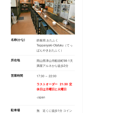
名称(かな)
鉄板焼 おたふく
Teppanyaki-Otafuku（てっ
ぱんやきおたふく）
所在地
岡山県津山市船頭町98-1天
満屋アルネから徒歩2分
営業時間
17:30 ～ 22:00
ラストオーダー 21:30
定
休日は月曜日と火曜日
<span
駐車場
無 近くに徒歩1分 コイン