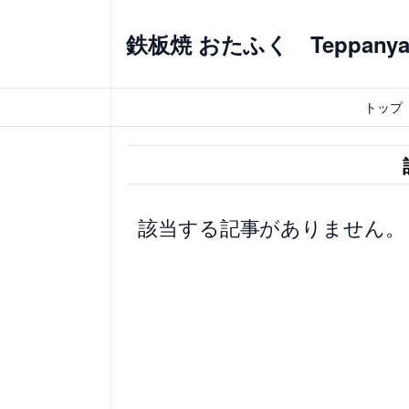
内
容
鉄板焼 おたふく Teppanyaki
を
ス
トップ
キ
ッ
プ
該当する記事がありません。