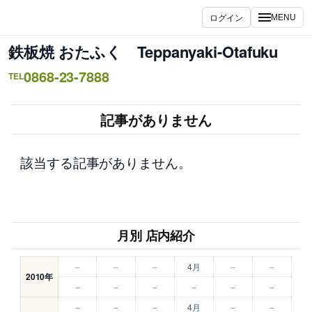
内
ログイン
MENU
容
を
鉄板焼 おたふく Teppanyaki-Otafuku
ス
0868-23-7888
キ
TEL
ッ
プ
記事がありません
該当する記事がありません。
月別 店内紹介
–
–
–
4月
–
–
2010年
–
–
–
–
–
–
–
–
–
4月
–
–