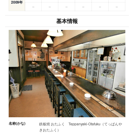
2009年
–
–
–
–
–
–
基本情報
名称(かな)
鉄板焼 おたふく Teppanyaki-Otafuku（てっぱんや
きおたふく）