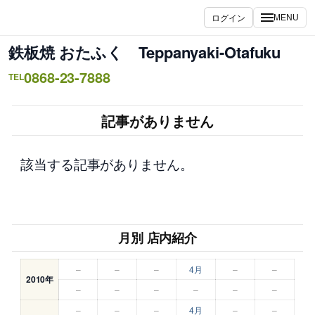
内
ログイン
MENU
容
を
鉄板焼 おたふく Teppanyaki-Otafuku
ス
0868-23-7888
キ
TEL
ッ
プ
記事がありません
該当する記事がありません。
月別 店内紹介
–
–
–
4月
–
–
2010年
–
–
–
–
–
–
–
–
–
4月
–
–