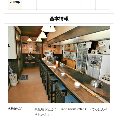
2009年
–
–
–
–
–
–
基本情報
名称(かな)
鉄板焼 おたふく Teppanyaki-Otafuku（てっぱんや
きおたふく）