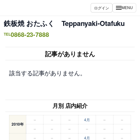
内
ログイン
MENU
容
を
鉄板焼 おたふく Teppanyaki-Otafuku
ス
0868-23-7888
キ
TEL
ッ
プ
記事がありません
該当する記事がありません。
月別 店内紹介
–
–
–
4月
–
–
2010年
–
–
–
–
–
–
–
–
–
4月
–
–