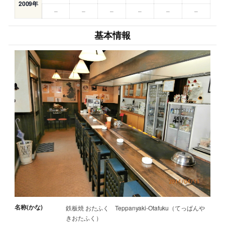
2009年
–
–
–
–
–
–
基本情報
名称(かな)
鉄板焼 おたふく Teppanyaki-Otafuku（てっぱんや
きおたふく）