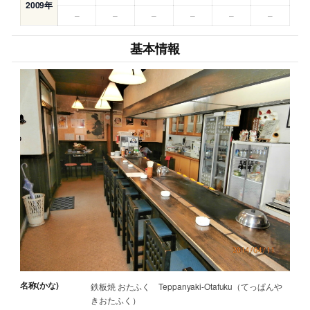
2009年
–
–
–
–
–
–
基本情報
名称(かな)
鉄板焼 おたふく Teppanyaki-Otafuku（てっぱんや
きおたふく）