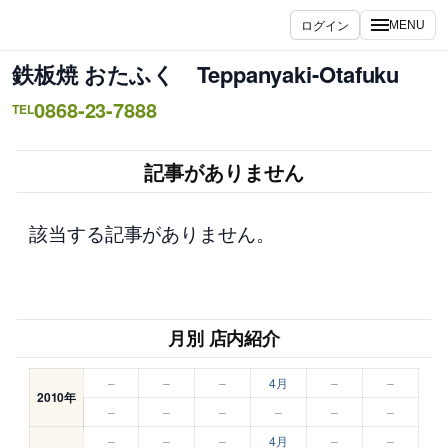
内
ログイン
MENU
容
を
鉄板焼 おたふく Teppanyaki-Otafuku
ス
0868-23-7888
キ
TEL
ッ
プ
記事がありません
該当する記事がありません。
月別 店内紹介
–
–
–
4月
–
–
2010年
–
–
–
–
–
–
–
–
–
4月
–
–