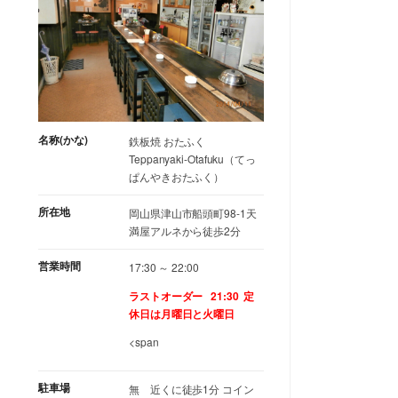
名称(かな)
鉄板焼 おたふく
Teppanyaki-Otafuku（てっ
ぱんやきおたふく）
所在地
岡山県津山市船頭町98-1天
満屋アルネから徒歩2分
営業時間
17:30 ～ 22:00
ラストオーダー 21:30
定
休日は月曜日と火曜日
<span
駐車場
無 近くに徒歩1分 コイン