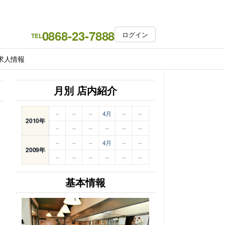
0868-23-7888
ログイン
TEL
求人情報
月別 店内紹介
–
–
–
4月
–
–
2010年
–
–
–
–
–
–
–
–
–
4月
–
–
2009年
–
–
–
–
–
–
基本情報