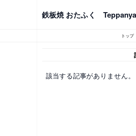
内
容
鉄板焼 おたふく Teppanyaki
を
ス
トップ
キ
ッ
プ
該当する記事がありません。