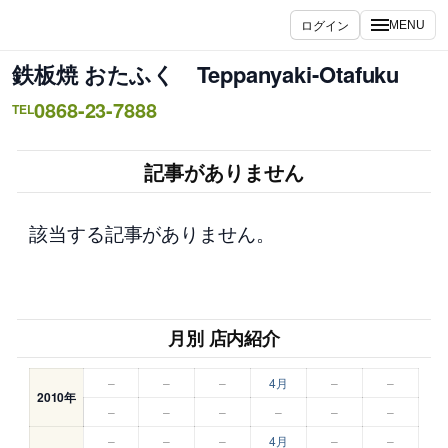
内
ログイン
MENU
容
を
鉄板焼 おたふく Teppanyaki-Otafuku
ス
0868-23-7888
キ
TEL
ッ
プ
記事がありません
該当する記事がありません。
月別 店内紹介
–
–
–
4月
–
–
2010年
–
–
–
–
–
–
–
–
–
4月
–
–