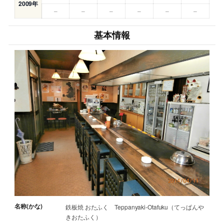
2009年
–
–
–
–
–
–
基本情報
名称(かな)
鉄板焼 おたふく Teppanyaki-Otafuku（てっぱんや
きおたふく）