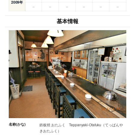
2009年
–
–
–
–
–
–
基本情報
名称(かな)
鉄板焼 おたふく Teppanyaki-Otafuku（てっぱんや
きおたふく）