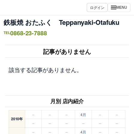
内
ログイン
MENU
容
を
鉄板焼 おたふく Teppanyaki-Otafuku
ス
0868-23-7888
キ
TEL
ッ
プ
記事がありません
該当する記事がありません。
月別 店内紹介
–
–
–
4月
–
–
2010年
–
–
–
–
–
–
–
–
–
4月
–
–