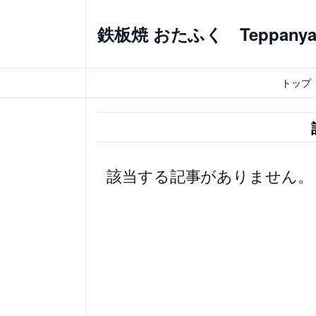
内
容
鉄板焼 おたふく Teppanyaki
を
ス
トップ
キ
ッ
プ
該当する記事がありません。