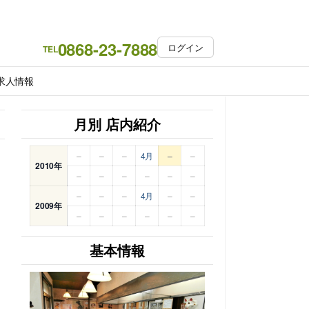
0868-23-7888
ログイン
TEL
求人情報
月別 店内紹介
–
–
–
4月
–
–
2010年
–
–
–
–
–
–
–
–
–
4月
–
–
2009年
–
–
–
–
–
–
基本情報