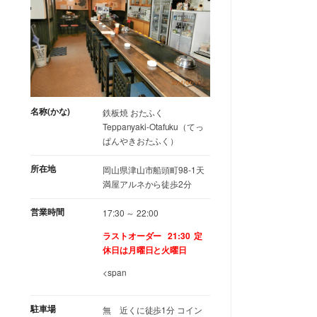
名称(かな)
鉄板焼 おたふく
Teppanyaki-Otafuku（てっ
ぱんやきおたふく）
所在地
岡山県津山市船頭町98-1天
満屋アルネから徒歩2分
営業時間
17:30 ～ 22:00
ラストオーダー 21:30
定
休日は月曜日と火曜日
<span
駐車場
無 近くに徒歩1分 コイン