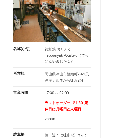
名称(かな)
鉄板焼 おたふく
Teppanyaki-Otafuku（てっ
ぱんやきおたふく）
所在地
岡山県津山市船頭町98-1天
満屋アルネから徒歩2分
営業時間
17:30 ～ 22:00
ラストオーダー 21:30
定
休日は月曜日と火曜日
<span
駐車場
無 近くに徒歩1分 コイン