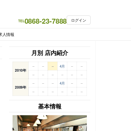
0868-23-7888
ログイン
TEL
求人情報
月別 店内紹介
–
–
–
4月
–
–
2010年
–
–
–
–
–
–
–
–
–
4月
–
–
2009年
–
–
–
–
–
–
基本情報