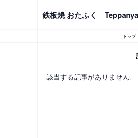
内
容
鉄板焼 おたふく Teppanyaki
を
ス
トップ
キ
ッ
プ
該当する記事がありません。