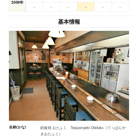
2009年
–
–
–
–
–
–
基本情報
名称(かな)
鉄板焼 おたふく Teppanyaki-Otafuku（てっぱんや
きおたふく）