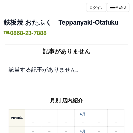
内
ログイン
MENU
容
を
鉄板焼 おたふく Teppanyaki-Otafuku
ス
0868-23-7888
キ
TEL
ッ
プ
記事がありません
該当する記事がありません。
月別 店内紹介
–
–
–
4月
–
–
2010年
–
–
–
–
–
–
–
–
–
4月
–
–