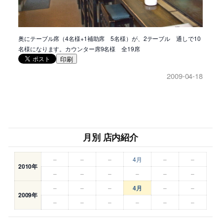
奥にテーブル席（4名様+1補助席 5名様）が、2テーブル 通しで10
名様になります。カウンター席9名様 全19席
印刷
2009-04-18
月別 店内紹介
–
–
–
4月
–
–
2010年
–
–
–
–
–
–
–
–
–
4月
–
–
2009年
–
–
–
–
–
–