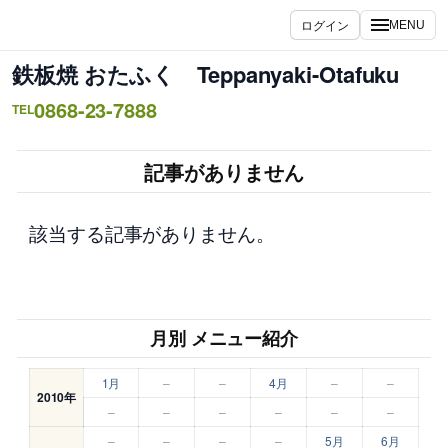
内
ログイン
MENU
容
を
鉄板焼 おたふく Teppanyaki-Otafuku
ス
0868-23-7888
キ
TEL
ッ
プ
記事がありません
該当する記事がありません。
月別 メニュー紹介
1月
–
–
4月
–
–
2010年
–
–
–
–
–
–
–
–
–
–
5月
6月