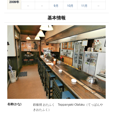
2009年
–
–
9月
10月
11月
–
基本情報
名称(かな)
鉄板焼 おたふく Teppanyaki-Otafuku（てっぱんや
きおたふく）