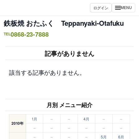
内
ログイン
MENU
容
を
鉄板焼 おたふく Teppanyaki-Otafuku
ス
0868-23-7888
キ
TEL
ッ
プ
記事がありません
該当する記事がありません。
月別 メニュー紹介
1月
–
–
4月
–
–
2010年
–
–
–
–
–
–
–
–
–
–
5月
6月