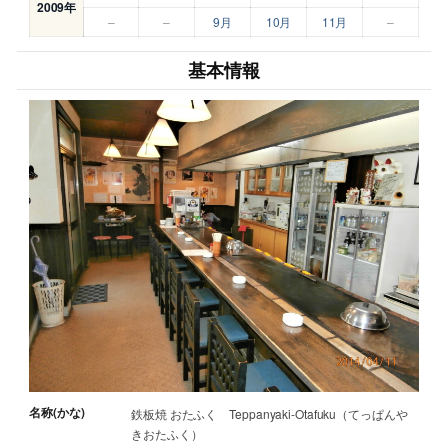
2009年
–
–
9月
10月
11月
–
基本情報
名称(かな)
鉄板焼 おたふく Teppanyaki-Otafuku（てっぱんや
きおたふく）