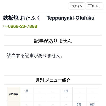
内
ログイン
MENU
容
を
鉄板焼 おたふく Teppanyaki-Otafuku
ス
0868-23-7888
キ
TEL
ッ
プ
記事がありません
該当する記事がありません。
月別 メニュー紹介
1月
–
–
4月
–
–
2010年
–
–
–
–
–
–
–
–
–
–
5月
6月