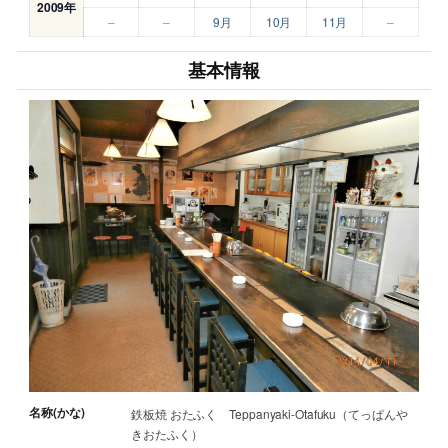
2009年
–
–
9月
10月
11月
–
基本情報
名称(かな)
鉄板焼 おたふく Teppanyaki-Otafuku（てっぱんや
きおたふく）