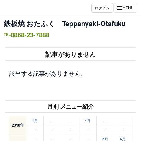
内
ログイン
MENU
容
を
鉄板焼 おたふく Teppanyaki-Otafuku
ス
0868-23-7888
キ
TEL
ッ
プ
記事がありません
該当する記事がありません。
月別 メニュー紹介
1月
–
–
4月
–
–
2010年
–
–
–
–
–
–
–
–
–
–
5月
6月