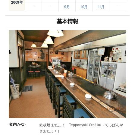
2009年
–
–
9月
10月
11月
–
基本情報
名称(かな)
鉄板焼 おたふく Teppanyaki-Otafuku（てっぱんや
きおたふく）